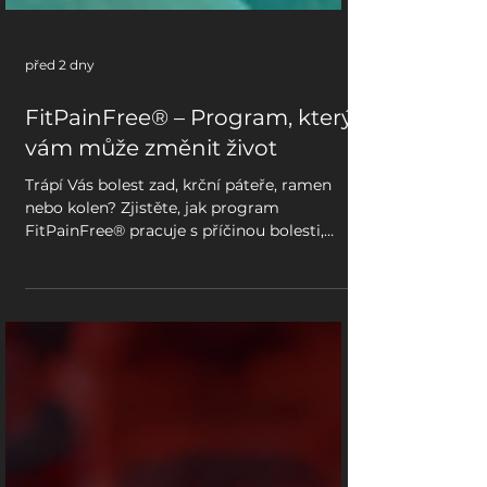
před 2 dny
FitPainFree® – Program, který
vám může změnit život
Trápí Vás bolest zad, krční páteře, ramen
nebo kolen? Zjistěte, jak program
FitPainFree® pracuje s příčinou bolesti,
posturou a pohybovými návyky.