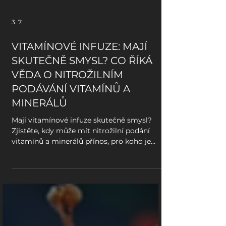
3. 7.
VITAMÍNOVÉ INFUZE: MAJÍ
SKUTEČNĚ SMYSL? CO ŘÍKÁ
VĚDA O NITROŽILNÍM
PODÁVÁNÍ VITAMÍNŮ A
MINERÁLŮ
Mají vitamínové infuze skutečně smysl?
Zjistěte, kdy může mít nitrožilní podání
vitamínů a minerálů přínos, pro koho je
vhodné a kdy naopak nestačí.