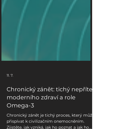
Výkonové soubory
Soubory cílení
Funkční soubory
Nezařazené soubory
11. 7.
Chronický zánět: tichý nepřítel
moderního zdraví a role
Omega-3