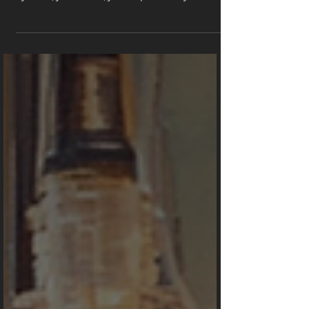
Chronický zánět je tichý proces, který může
přispívat k civilizačním onemocněním.
Zjistěte, jak vzniká, jak ho poznat a jak ho
tlumit.