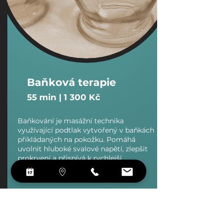
Baňková terapie
​55 min | 1 300 Kč
Baňkování je masážní technika
využívající podtlak vytvořený v baňkách
přikládaných na pokožku. Pomáhá
uvolnit hluboké svalové napětí, zlepšit
prokrvení a přispívá k rychlejší
regeneraci tkání i úlevě od bolesti.
Více informací / Rezervovat