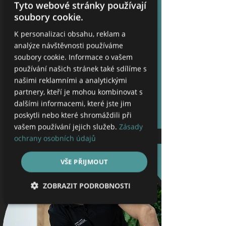
Tyto webové stránky používají
bolesti způsobené například
soubory cookie.
nevhodnými pracovními návyky nebo
zvýšenou fyzickou zátěží, uvolňuje stres
K personalizaci obsahu, reklam a
a psychické napětí.
analýze návštěvnosti používáme
soubory cookie. Informace o vašem
používání našich stránek také sdílíme s
našimi reklamními a analytickými
Více informací / Rezervovat
partnery, kteří je mohou kombinovat s
dalšími informacemi, které jste jim
poskytli nebo které shromáždili při
vašem používání jejich služeb.
Zásady
ochrany osobních údajů
VŠE PŘIJMOUT
ZOBRAZIT PODROBNOSTI
Nezbytně nutné soubory