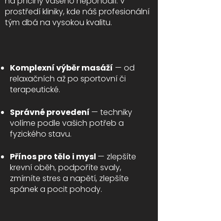
na příčiny vašeho nepohodlí. V
prostředí kliniky, kde náš profesionální
tým dbá na vysokou kvalitu.
Komplexní výběr masáží
— od
relaxačních až po sportovní či
terapeutické.
Správné provedení
— techniky
volíme podle vašich potřeb a
fyzického stavu.
Přínos pro tělo i mysl
— zlepšíte
krevní oběh, podpoříte svaly,
zmírníte stres a napětí, zlepšíte
spánek a pocit pohody.