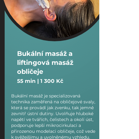
Bukální masáž a
liftingová masáž
obličeje
​55 min | 1 300 Kč
Bukální masáž je specializovaná
technika zaměřená na obličejové svaly,
která se provádí jak zvenku, tak jemně
zevnitř ústní dutiny. Uvolňuje hluboké
napětí ve tvářích, čelistech a okolí úst,
podporuje lepší mikrocirkulaci a
přirozenou modelaci obličeje, což vede
k svěžejšímu a uvolněnému vzhledu.