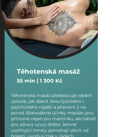
Těhotenská masáž
​55 min | 1 300 Kč
Těhotenská masáž představuje ideální
způsob, jak zbavit ženu fyzického i
psychického napětí a připravit ji na
porod. Blahodárné účinky masáže jsou
přínosné nejen pro maminku, ale taktéž
pro zdravý vývoj dítěte. Jemné
uvolňující hmaty pomáhají ulevit od
bolesti, uvolňují tlak v zádech