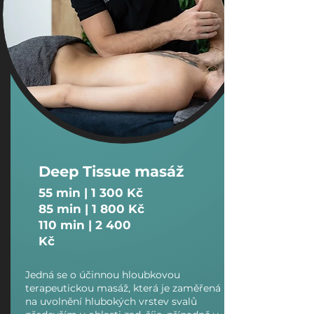
Výkonové soubory
Soubory cílení
Funkční soubory
Nezařazené soubory
Deep Tissue masáž
​55 min | 1 300 Kč
85 min | 1 800 Kč
110 min | 2 400
Kč
Jedná se o účinnou hloubkovou
terapeutickou masáž, která je zaměřená
na uvolnění hlubokých vrstev svalů