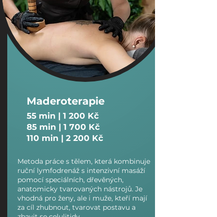
Maderoterapie
​55 min | 1 200 Kč
85 min | 1 700 Kč
110 min | 2 200 Kč
Metoda práce s tělem, která kombinuje
ruční lymfodrenáž s intenzivní masáží
pomocí speciálních, dřevěných,
anatomicky tvarovaných nástrojů. Je
vhodná pro ženy, ale i muže, kteří mají
za cíl zhubnout, tvarovat postavu a
zbavit se celulitidy.