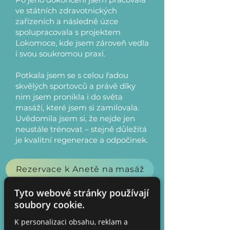
ve státních zdravotnických
zařízeních a následně úzce
spolupracovala s projektem
Lokomoce, kde jsem zároveň vedla
i svou soukromou praxi.
Potkala jsem se s celou řadou
skvělých sportovců a právě díky
nim jsem pronikla i do světa
masáží, které jsem si zamilovala.
Uvědomila jsem si, že nejde jen
neustále trénovat – stejně důležitá
je kvalitní regenerace a odpočinek.
Rezervace k Anetě na masáž
Tyto webové stránky používají
soubory cookie.
K personalizaci obsahu, reklam a