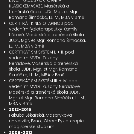
KVALIFIKACE SPORTOVNÍ A
Funkční soubory
KLASICKÉ
MASÁŽE
, Masérská a
trenérská škola JUDr. Mgr. et Mgr.
Nezařazené soubory
Romana Šimáčka, LL. M., MBA v Brně
CERTIFIKÁT KINESIOTAPINGU pod
vedením fyzioterapeutky Kamily
Liškové,
Masérská a trenérská škola
JUDr., Mgr. et Mgr. Romana Šimáčka,
LL. M., MBA v Brně
CERTIFIKÁT SM SYSTÉM I. + II. pod
vedením MVDr. Zuzany
Neřádové,
Masérská a trenérská
škola JUDr., Mgr. et Mgr. Romana
Šimáčka, LL. M., MBA v Brně
CERTIFIKÁT SM SYSTÉM III. + IV. pod
vedením MVDr. Zuzany Neřádové
Masérská a
, trenérská škola JUDr.,
Mgr. et Mgr. Romana Šimáčka, LL. M.,
MBA v Brně
2012-2015
Fakulta Lékařská, Masarykova
univerzita, Brno,
Obor- Fyzioterapie
,
magisterské studium
2008-2012