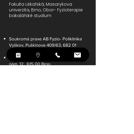
Fakulta Lékařská, Masarykova
univerzita, Brno,
Obor- Fyzioterapie
bakalářské studium
Soukromá praxe AB Fyzio- Poliklinika
Vyškov, Puškinova 409/63, 682 01
Vyškov
Soukromá praxe AB Fyzio- Slovanské
nám. 12., 615 00 Brno
Fakultní nemocnice Brno
Poliklinika Bílý Dům-centrum Dětských
Odborných Zdravotnických Služeb, P.o
Poliklinika Zahradníkova – studijní
praxe
Fakultní nemocnice Brno Rehabilitační
oddělení – prázdninové praxe
Dětská nemocnice Rehabilitační
oddělení – prázdninová praxe
lektor SM systém Weisser sport
centrum, Brno