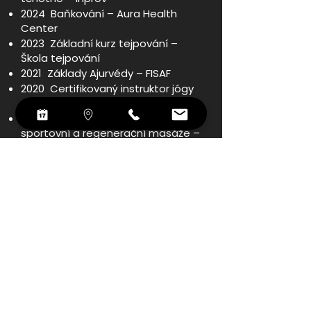
2024 Baňkování – Aura Health
Center
2023 Základní kurz tejpování –
Škola tejpování
2021 Základy Ajurvédy – FISAF
2020 Certifikovaný instruktor jógy
– FISAF
2019 Certifikovaný terapeut
sportovní a regenerační masáže –
REFIT
2017 Instruktor zdravotní tělesné
výchovy – FISAF
2016 FISAF Fitness Core
2016 Workshop Theraband &
Overball
2016 Ashtanga jóga – FISAF
2016 Workshop Pilates BOSU –
FISAF
2016 TRIObody – FISAF
2013 — 2019 Mendelova univerzita