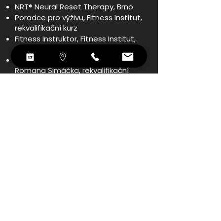
NRT® Neural Reset Therapy, Brno
Poradce pro výživu, Fitness Institut,
rekvalifikační kurz
Fitness Instruktor, Fitness Institut,
rekvalifikační kurz
Sportovní masér, Masérská škola
Romana Šimáčka, rekvalifikační
kurz
Lymfatická masáž, Masérská škola
Romana Šimáčka
Lymfatická masáž celého těla,
Inprov
Lymfatická masáž obličeje, Inprov
Lymfatická masáž - celulitida,
ErikaHübelová
Specialista na fitness výživu,
Fitness Institut
Těhotenská masáž, Inprov
Konference moderní fitness výživa,
Fitness Institut
Mezinárodní konference moderní