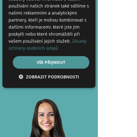
důležité zohledňovat taktéž
používání našich stránek také sdílíme s
psychické a sociální aspekty v
našimi reklamními a analytickými
životě klienta, které mají často
partnery, kteří je mohou kombinovat s
zásadní vliv na jeho problémy s
dalšími informacemi, které jste jim
váhou a zdravotní problémy.
poskytli nebo které shromáždili při
Snažím se tedy navést klienty
vašem používání jejich služeb.
Zásady
nejen ke změně stravovacích
návyků, ale taktéž ke změně
ochrany osobních údajů
celkového životního stylu a
nalezení rovnováhy ve stravě.
VŠE PŘIJMOUT
ZOBRAZIT PODROBNOSTI
Rezervace k Marii
Nezbytně nutné soubory
Výkonové soubory
Soubory cílení
Funkční soubory