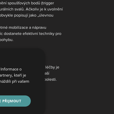
ění spoušťových bodů (trigger 
rálních svalů. Ačkoliv je k uvolnění 
o obvykle popisují jako „úlevnou 
etrné mobilizace a nápravu 
c dostanete efektivní techniky pro 
 pohybu.
est hlavy?
lokádu. Základem úspěšné léčby je 
 Informace o
 
vstupní diagnostiku
 na naší 
tnery, kteří je
 cílený plán pro úlevu od bolesti.
máždili při vašem
E PŘIJMOUT