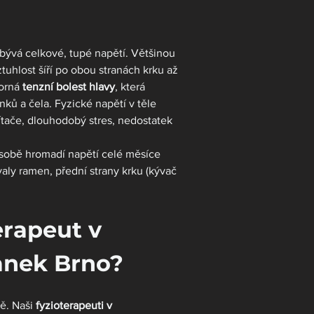
bývá celkové, tupé napětí. Většinou 
tuhlost šíří po obou stranách krku až 
orná 
tenzní bolest hlavy
, která 
ků a čela. Fyzické napětí v těle 
ítače, dlouhodobý stres, nedostatek 
 v sobě hromadí napětí celé měsíce 
aly ramen, přední strany krku (kývač 
rapeut v 
anek Brno?
ě. Naši 
fyzioterapeuti v 