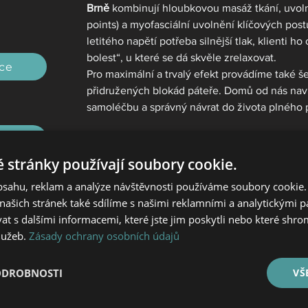
Brně
 kombinují hloubkovou masáž tkání, uvoln
points) a myofasciální uvolnění klíčových postu
letitého napětí potřeba silnější tlak, klienti h
bolest“, u které se dá skvěle zrelaxovat.
ce
Pro maximální a trvalý efekt provádíme také š
přidružených blokád páteře. Domů od nás naví
samoléčbu a správný návrat do života plného
orníků
Trápí vás ztuhlý krk a bol
 stránky používají soubory cookie.
Nečekejte, až se ztuhlost promění v akutní b
obsahu, reklam a analýze návštěvnosti používáme soubory cookie.
t
zjistit, proč k napětí dochází. Objednejte se na
ašich stránek také sdílíme s našimi reklamními a analytickými par
klinice
 Physio Clinic Suchanek v Brně
 a získej
 s dalšími informacemi, které jste jim poskytli nebo které shro
služeb.
Zásady ochrany osobních údajů
Rezervace
ODROBNOSTI
VŠ