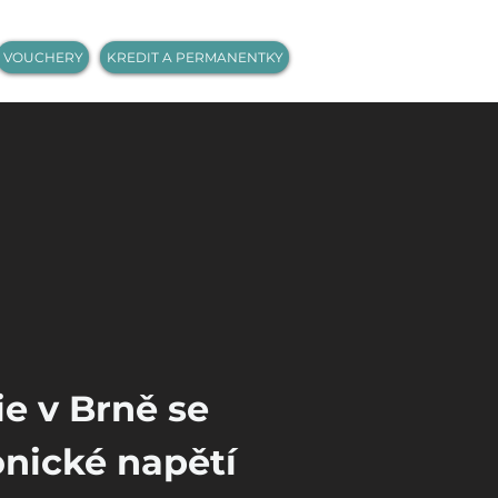
VOUCHERY
KREDIT A PERMANENTKY
est krk
est krk
 ven?
 ven?
e v Brně se 
nické napětí 