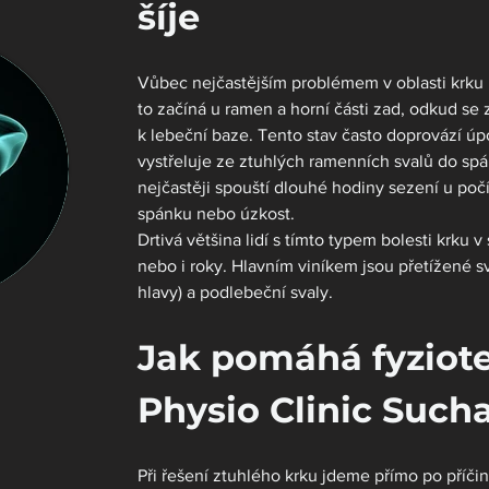
šíje
Vůbec nejčastějším problémem v oblasti krku 
to začíná u ramen a horní části zad, odkud se z
k lebeční baze. Tento stav často doprovází úp
vystřeluje ze ztuhlých ramenních svalů do spán
nejčastěji spouští dlouhé hodiny sezení u poč
spánku nebo úzkost.
Drtivá většina lidí s tímto typem bolesti krku
nebo i roky. Hlavním viníkem jsou přetížené sv
hlavy) a podlebeční svaly.
Jak pomáhá fyziote
Physio Clinic Such
Při řešení ztuhlého krku jdeme přímo po příčin