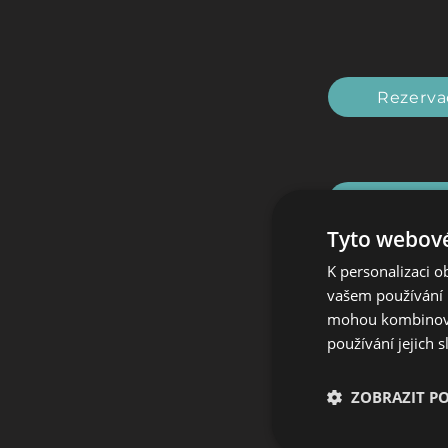
Rezerva
Náš tým odb
Tyto webové
K personalizaci 
Kontak
vašem používání n
mohou kombinovat
používání jejich 
ZOBRAZIT P