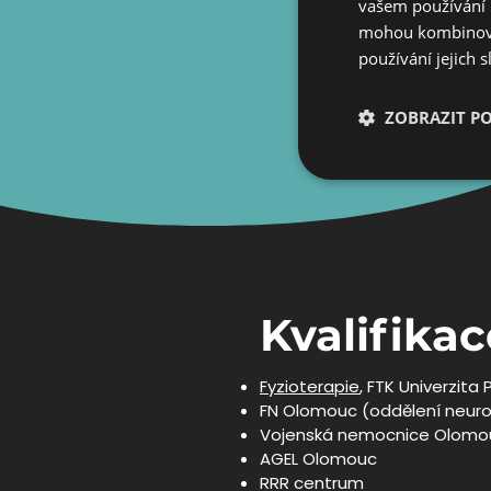
vašem používání n
mohou kombinovat
používání jejich 
ZOBRAZIT P
Nezbytně nutn
soubory
Kvalifikac
Fyzioterapie
, FTK Univerzita 
FN Olomouc (oddělení neurolo
Vojenská nemocnice Olomouc
AGEL Olomouc
RRR centrum