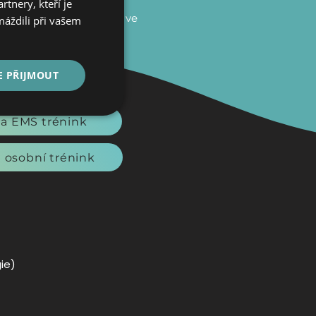
tnery, kteří je
nost mě přinesla nové
e sportovní fyzioterapii, ve
máždili při vašem
E PŘIJMOUT
vi na fyzio
Nezařazené
na EMS trénink
soubory
 osobní trénink
ie)