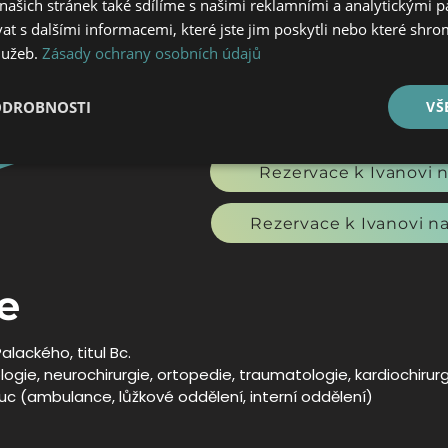
ašich stránek také sdílíme s našimi reklamními a analytickými par
hráčům rugby (Serie A). Tato zkuše
pohledy na přístup k rehabilitaci a k
 s dalšími informacemi, které jste jim poskytli nebo které shro
které se chci zdokonalovat.
služeb.
Zásady ochrany osobních údajů
ODROBNOSTI
VŠ
Rezervace k Ivano
é
Výkonové
Soubory cílení
Funkční soubory
Rezervace k Ivanovi 
soubory
Rezervace k Ivanovi na
e
Palackého, titul Bc.
gie, neurochirurgie, ortopedie, traumatologie, kardiochirurg
 (ambulance, lůžkové oddělení, interní oddělení)