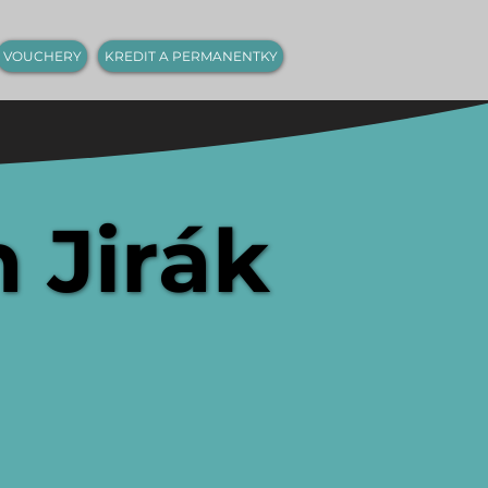
VOUCHERY
KREDIT A PERMANENTKY
n Jirák
n Jirák