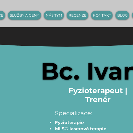
CE
SLUŽBY A CENY
NÁŠ TÝM
RECENZE
KONTAKT
BLOG
Bc. Iva
Bc. Iva
Fyzioterapeut |
Trenér
Specializace:
Fyzioterapie
MLS® laserová terapie