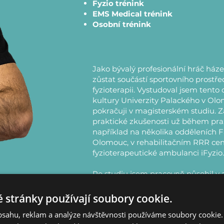
Fyzio trénink
EMS Medical trénink
Osobní trénink
Jako bývalý profesionální hráč háze
zůstat součástí sportovního prostře
fyzioterapii. Vystudoval jsem tento
kultury Univerzity Palackého v Olo
pokračuji v magisterském studiu. Z
praktické zkušenosti už během prax
například na několika odděleních 
Olomouc, v rehabilitačním RRR ce
fyzioterapeutické ambulanci iFyzio.
Po studiu jsem pracovně působil v
také absolvoval několikaměsíční st
Isokinetic klinice v italské Veroně
 stránky používají soubory cookie.
běžných pacientů věnoval i vrchol
obsahu, reklam a analýze návštěvnosti používáme soubory cookie.
například z nejvyšší italské fotbalov