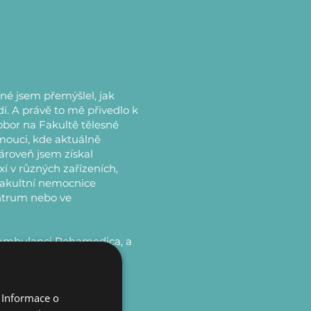
né jsem přemýšlel, jak
dí. A právě to mě přivedlo k
 obor na Fakultě tělesné
mouci, kde aktuálně
ároveň jsem získal
í v různých zařízeních,
Fakultní nemocnice
ntrum nebo ve
 ambulanci Rehamedica, a
áž na specializované
. Tam jsem se kromě
ovým sportovcům,
 Informace o
é soutěže (Serie A) a