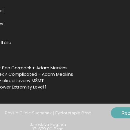
el
ov
Itálie
t - Ben Cormack + Adam Meakins
lex ≠ Complicated - Adam Meakins
rz akreditovaný MŠMT
ower Extremity Level 1
Rez
Physio Clinic Suchanek | Fyzioterapie Brno
Jaroslava Foglara
13, 639 00 Brno