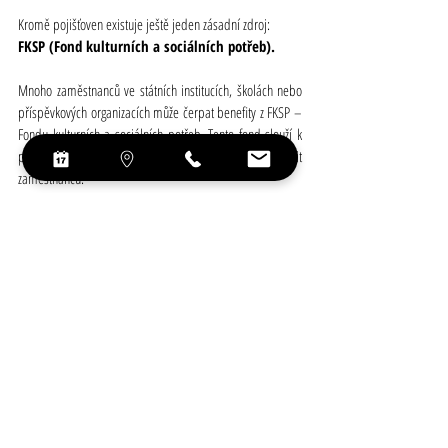
Kromě pojišťoven existuje ještě jeden zásadní zdroj:
FKSP (Fond kulturních a sociálních potřeb).
Mnoho zaměstnanců ve státních institucích, školách nebo 
příspěvkových organizacích může čerpat benefity z FKSP – 
Fondu kulturních a sociálních potřeb. Tento fond slouží k 
podpoře zdraví, sportu, regenerace a volnočasových aktivit 
zaměstnanců.
Dobrou zprávou je, že FKSP lze často využít také na 
zdravotní a regenerační služby, jako jsou fyzioterapie, 
masáže nebo další procedury podporující zdraví a 
regeneraci.
Kdo může FKSP využít
-       zaměstnanci státní sféry
-       školy, úřady, nemocnice
Kolik můžete získat z FKSP
-       až 10 000 Kč ročně (liší se podle zaměstnavatele)