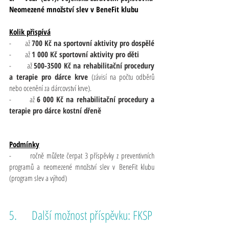
Neomezené množství slev v BeneFit klubu
Kolik přispívá
-       až 
700 Kč na sportovní aktivity pro dospělé
-       až 
1 000 Kč sportovní aktivity pro děti
-       až 
500-3500 Kč na rehabilitační procedury 
a terapie pro dárce krve 
(závisí na počtu odběrů 
nebo ocenění za dárcovství krve).
-       až 
6 000 Kč na rehabilitační procedury a 
terapie pro dárce kostní dřeně
Podmínky
-       ročně můžete čerpat 3 příspěvky z preventivních 
programů a neomezené množství slev v BeneFit klubu 
(program slev a výhod)
5.     Další možnost příspěvku: FKSP