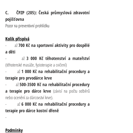
C.    ČPZP (205): Česká průmyslová zdravotní 
pojišťovna
Pozor na preventivní prohlídku
Kolik přispívá
-       až 
700 Kč na sportovní aktivity pro dospělé 
a děti
-       až 
3 000 Kč těhotenství a mateřství
(těhotenské masáže, fyzioterapie a cvičení)
-       až 
1 000 Kč na rehabilitační procedury a 
terapie pro prvodárce krve
-       až 
500-3500 Kč na rehabilitační procedury 
a terapie pro dárce krve 
(závisí na počtu odběrů 
nebo ocenění za dárcovství krve).
-       až 
6 000 Kč na rehabilitační procedury a 
terapie pro dárce kostní dřeně
-        
Podmínky