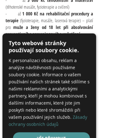
(těhotenské masáže, fyzioterapie a cvičení)
-       až 
1 000 Kč na rehabilitační procedury a 
terapie
 (fyzioterapie, masáže, laserová terapie) – platí 
pro 
muže a ženy od 18 let při absolvování 
preventivního screeningového vyšetření.
-       až 
3 000 Kč na rehabilitační procedury a 
Tyto webové stránky
terapie pro aktivní dárce krve 
(po předložení 
používají soubory cookie.
potvrzení alespoň jednoho odběru v roce).
K personalizaci obsahu, reklam a
-       až 
500 Kč na rehabilitační procedury a 
analýze návštěvnosti používáme
terapie pro oceněné dárce krve 
(držitelé ocenění za 
dárcovství krve).
soubory cookie. Informace o vašem
používání našich stránek také sdílíme s
našimi reklamními a analytickými
Podmínky
partnery, kteří je mohou kombinovat s
dalšími informacemi, které jste jim
-       žádost online nebo přes aplikaci 
Moje VZP 
poskytli nebo které shromáždili při
(většina příspěvků lze pouze přes aplikaci)
vašem používání jejich služeb.
Zásady
-       u některých příspěvků je podmínkou mít splněnou 
ochrany osobních údajů
preventivní prohlídku
-       některé příspěvky lze rozložit do více žádostí