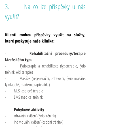
3.     Na co lze příspěvky u nás 
využít?
Klienti mohou příspěvky využít na služby, 
které poskytuje naše klinika:
-       
Rehabilitační procedury/terapie 
lázeňského typu
-       Fyzioterapie a rehabilitace (fyzioterapie, fyzio 
trénink, ART terapie)
-       Masáže (regenerační, zdravotní, fyzio masáže, 
lymfatické, maderoterapie atd..)
-       MLS laserová terapie
-       EMS medical trénink
-       
Pohybové aktivity
-       zdravotní cvičení (fyzio trénink)
-       Individuální cvičení (osobní trénink)