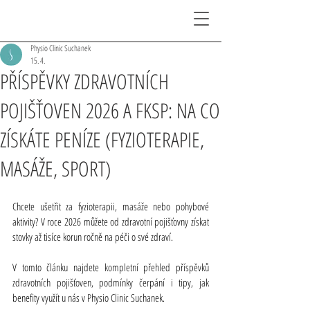
Physio Clinic Suchanek
15. 4.
PŘÍSPĚVKY ZDRAVOTNÍCH
POJIŠŤOVEN 2026 A FKSP: NA CO
ZÍSKÁTE PENÍZE (FYZIOTERAPIE,
MASÁŽE, SPORT)
Chcete ušetřit za fyzioterapii, masáže nebo pohybové 
aktivity? V roce 2026 můžete od zdravotní pojišťovny získat 
stovky až tisíce korun ročně na péči o své zdraví.
V tomto článku najdete kompletní přehled příspěvků 
zdravotních pojišťoven, podmínky čerpání i tipy, jak 
benefity využít u nás v Physio Clinic Suchanek.