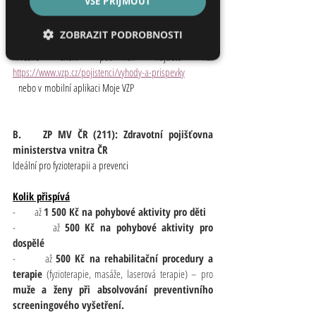
VŠE PŘIJMOUT
-       limit čerpání 1× ročně na program
-       termín podání do konce roku
ZOBRAZIT PODROBNOSTI
-       Výhoda: možnost kombinovat více příspěvků
*Přesné znění podmínek najdete na: 
Nezbytně nutné soubory
https://www.vzp.cz/pojistenci/vyhody-a-prispevky
  nebo v mobilní aplikaci Moje VZP
Výkonové soubory
Soubory cílení
B.    ZP MV ČR (211): Zdravotní pojišťovna 
ministerstva vnitra ČR
Funkční soubory
Ideální pro fyzioterapii a prevenci
Nezařazené soubory
Kolik přispívá
-       až 
1 500 Kč na pohybové aktivity pro děti
-       až 
500 Kč na pohybové aktivity pro 
dospělé
-       až 
500 Kč na rehabilitační procedury a 
terapie
 (fyzioterapie, masáže, laserová terapie) – pro 
muže a ženy při absolvování preventivního 
screeningového vyšetření.