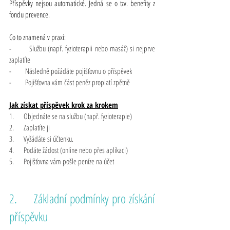
Příspěvky nejsou automatické. Jedná se o tzv. benefity z 
fondu prevence.
Co to znamená v praxi:
-       Službu (např. fyzioterapii nebo masáž) si nejprve 
zaplatíte
-       Následně požádáte pojišťovnu o příspěvek
-       Pojišťovna vám část peněz proplatí zpětně
Jak získat příspěvek krok za krokem
1.     Objednáte se na službu (např. fyzioterapie)
2.     Zaplatíte ji
3.     Vyžádáte si účtenku.
4.     Podáte žádost (online nebo přes aplikaci)
5.     Pojišťovna vám pošle peníze na účet
2.     Základní podmínky pro získání 
příspěvku