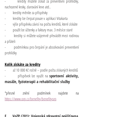
-       kredity můžete získat za preventivní prohlídky, 
nachozené kroky, darování krve atd..
-       kredity měníte za příspěvky
-       kredity lze čerpat pouze v aplikaci Vitakarta
-       výše příspěvku závisí na počtu kreditů, které získáte
-       použít lze účtenky a faktury max. 3 měsíce staré
-       kredity si můžete vzájemně převádět mezi rodinou 
a přáteli
-       podmínkou pro čerpání je absolvování preventivní 
prohlídky
Kolik získáte za kredity
-       až 10 000 Kč ročně – podle počtu získaných kreditů
-       příspěvek lze využít na 
sportovní aktivity, 
masáže, fyzioterapii a rehabilitační služby
*přesné znění podmínek najdete na 
https://www.ozp.cz/benefity/benefityozp
E.     VoZP (201): Vojenská zdravotní pojišťovna