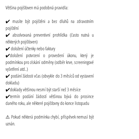
Většina pojišťoven má podobná pravidla:
✔️ musíte být pojištěni a bez dluhů na zdravotním 
pojištění
✔️ absolvovaná preventivní prohlídka (často nutná u 
některých pojišťoven)
✔️ doložení účtenky nebo faktury
✔️doložení potvrzení o provedení úkonu, který je 
podmínkou pro získání odměny (odběr krve, screeningové 
vyšetření atd..)
✔️ podání žádosti včas (obvykle do 3 měsíců od vystavení 
dokladu)
✔️doklady většinou nesmí být starší než 3 měsíce
✔️termín podání žádostí většinou bývá do prosince 
daného roku, ale některé pojišťovny do konce listopadu
⚠️ Pokud některá podmínka chybí, příspěvek nemusí být 
uznán.