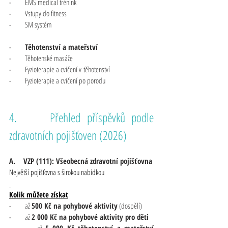
-       EMS medical trénink
-       Vstupy do fitness
-       SM systém
-       
Těhotenství a mateřství
-       Těhotenské masáže
-       Fyzioterapie a cvičení v těhotenství
-       Fyzioterapie a cvičení po porodu
4.     Přehled příspěvků podle 
zdravotních pojišťoven (2026)
A.    VZP (111): Všeobecná zdravotní pojišťovna
Největší pojišťovna s širokou nabídkou
Kolik můžete získat
-       až 
500 Kč na pohybové aktivity
 (dospělí)
-       až 
2 000 Kč na pohybové aktivity pro děti
-       až 
5 000 Kč těhotenství a mateřství 