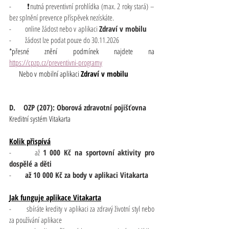
-       ❗nutná preventivní prohlídka (max. 2 roky stará) – 
bez splnění prevence příspěvek nezískáte.
-       online žádost nebo v aplikaci 
Zdraví v mobilu
-       žádost lze podat pouze do 30.11.2026
*přesné znění podmínek najdete na 
https://cpzp.cz/preventivni-programy
     Nebo v mobilní aplikaci 
Zdraví v mobilu
D.    OZP (207): Oborová zdravotní pojišťovna
Kreditní systém Vitakarta
Kolik přispívá
-       až 
1 000 Kč na sportovní aktivity pro 
dospělé a děti
-       
až 10 000 Kč za body v aplikaci Vitakarta
Jak funguje aplikace Vitakarta
-       sbíráte kredity v aplikaci za zdravý životní styl nebo 
za používání aplikace