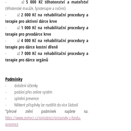
-       až 
5 000 Kč těhotenství a mateřství
(těhotenské masáže, fyzioterapie a cvičení)
-       až 
2 000 Kč na rehabilitační procedury a 
terapie pro aktivní dárce krve
-       až 
1 000 Kč na rehabilitační procedury a 
terapie pro prvodárce krve
-       až 
4 000 Kč na rehabilitační procedury a 
terapie pro dárce kostní dřeně
-       až 
7 000 Kč na rehabilitační procedury a 
terapie pro dárce orgánů
Podmínky
-       doložení účtenky
-       podání přes online systém
-       splnění prevence
-       Některé příspěvky lze rozdělit do více žádostí
*přesné znění podmínek najdete na: 
https://www.zpmvcr.cz/pojistenci/prispevky-z-fondu-
prevence